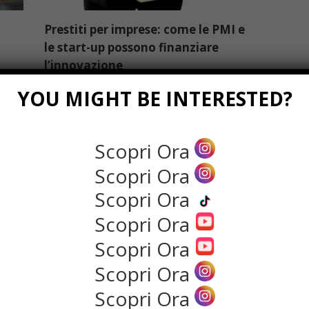
Prestiti per imprese: come le PMI e
le start-up possono finanziare
l’innovazione
io
L’innovazione è la chiave della competitività,
YOU MIGHT BE INTERESTED?
ma per molte ...
Read more
Scopri Ora
Scopri Ora
%
Scopri Ora
nte
Scopri Ora
zione
Scopri Ora
Scopri Ora
Scopri Ora
Classe di concorso e 24 CFU: cosa