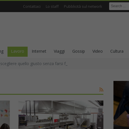
Contattaci
Lo staff
Pubblicità sul network
ng
Lavoro
Internet
Viaggi
Gossip
Video
Cultura
cegliere quello giusto senza farsi fregare dalla parola “naturale”