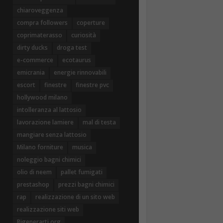
chiaroveggenza
compra followers
coperture
coprimaterasso
curiosità
dirty ducks
droga test
e-commerce
ecotaurus
emicrania
energie rinnovabili
escort
finestre
finestre pvc
hollywood milano
intolleranza al lattosio
lavorazione lamiere
mal di testa
mangiare senza lattosio
Milano forniture
musica
noleggio bagni chimici
olio di neem
pallet fumigati
prestashop
prezzi bagni chimici
rap
realizzazione di un sito web
realizzazione siti web
Rigenerarti.org