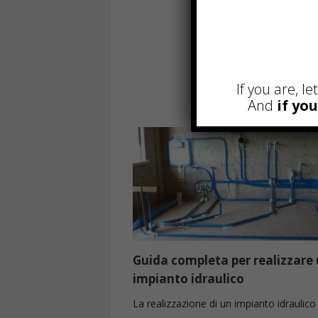
If you are, l
And
if yo
Guida completa per realizzare
impianto idraulico
La realizzazione di un impianto idraulico