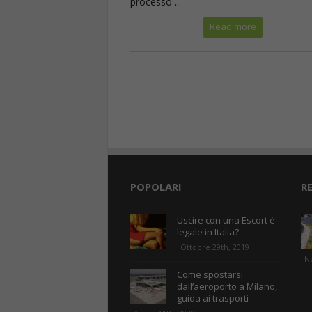
processo ...
Read more
POPOLARI
R
Uscire con una Escort è
legale in Italia?
Ottobre 29th, 2019
N
Come spostarsi
dall’aeroporto a Milano,
guida ai trasporti