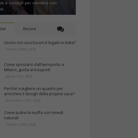
gie e consigli per vendere con
be
lar
Recent
Uscire con una Escort è legale in Italia?
Ottobre 29th, 2019
Come spostarsi dall’aeroporto a
Milano, guida ai trasporti
Aprile 11th, 2020
Perché scegliere un quadro per
arricchire il design della propria casa?
Novembre 13th, 2020
Come pulire la muffa con rimedi
naturali
Ottobre 25th, 2020