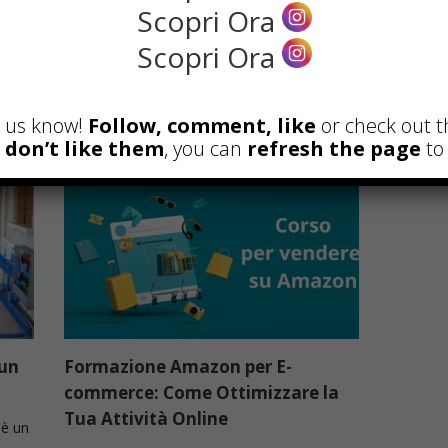
Scopri Ora
cambia e cosa è cambiato
Scopri Ora
Il vecchio sistema di accesso
all’insegnamento Fino al 2022, ...
Read more
et us know!
Follow, comment, like
or check out t
u don’t like them
, you can
refresh the page
to 
 un
Formazione Amazon per E-
commerce: Come Ottimizzare la
Tua Attività Online
 è un