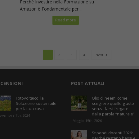
Perché Investire nella Formazione su
Amazon è Fondamentale per ...
Read more
1
2
3
4
Next
ECENSIONI
POST ATTUALI
Fotovoltaico: la
Olio di neem: come
Soluzione sostenibile
scegliere quello giusto
per la tua casa
senza farsi fregare
dalla parola “naturale”
ovembre 7th, 2024
Maggio 15th, 2026
Stipendi docenti 2026:
perché restano bassi e