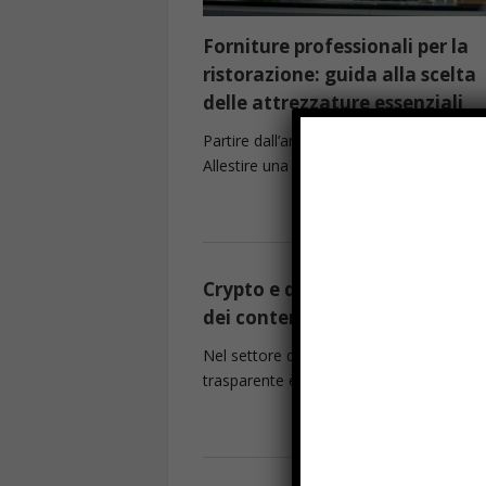
Forniture professionali per la
ristorazione: guida alla scelta
delle attrezzature essenziali
Partire dall’analisi degli spazi e del serviz
Allestire una ...
Read more
Crypto e disinformazione: l’80
dei contenuti online è fuorvia
Nel settore delle criptovalute, l’informa
trasparente è sempre più ...
Read more