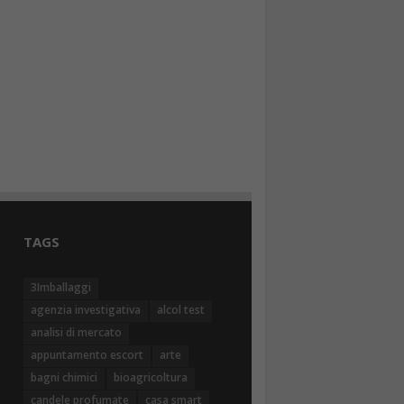
TAGS
3Imballaggi
agenzia investigativa
alcol test
analisi di mercato
appuntamento escort
arte
bagni chimici
bioagricoltura
candele profumate
casa smart