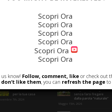
NEWS
Scopri Ora
Scopri Ora
Scopri Ora
Scopri Ora
Scopri Ora
Scopri Ora
ECENSIONI
POST ATTUALI
et us know!
Follow, comment, like
or check out t
u don’t like them
, you can
refresh the page
to 
Fotovoltaico: la
Olio di neem: come
Soluzione sostenibile
scegliere quello giusto
per la tua casa
senza farsi fregare
dalla parola “naturale”
ovembre 7th, 2024
Maggio 15th, 2026