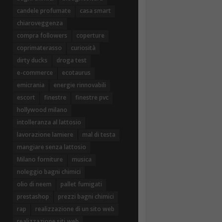
candele profumate
casa smart
chiaroveggenza
compra followers
coperture
coprimaterasso
curiosità
dirty ducks
droga test
e-commerce
ecotaurus
emicrania
energie rinnovabili
escort
finestre
finestre pvc
hollywood milano
intolleranza al lattosio
lavorazione lamiere
mal di testa
mangiare senza lattosio
Milano forniture
musica
noleggio bagni chimici
olio di neem
pallet fumigati
prestashop
prezzi bagni chimici
rap
realizzazione di un sito web
realizzazione siti web