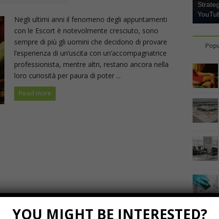
Strate
YouTu
Negli ultimi anni il fenomeno degli appuntamenti
con le Escort è notevolmente cresciuto, sono
sempre di più gli uomini che decidono di provare
Popu
l’esperienza di un’uscita con un’accompagnatrice
professionista, mentre altri, restano ancora nella
loro curiosità per paura di poter ...
Read more
YOU MIGHT BE INTERESTED?