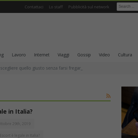
Contattaci
Lo staff
Pubblicità sul network
ng
Lavoro
Internet
Viaggi
Gossip
Video
Cultura
cegliere quello giusto senza farsi fregare dalla parola “naturale”
e in Italia?
ttobre 29th, 2019
scort è legale in Italia?