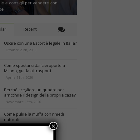
gie e consigli per vendere con
be
lar
Recent
Uscire con una Escort è legale in Italia?
Ottobre 29th, 2019
Come spostarsi dall’aeroporto a
Milano, guida ai trasporti
Aprile 11th, 2020
Perché scegliere un quadro per
arricchire il design della propria casa?
Novembre 13th, 2020
Come pulire la muffa con rimedi
naturali
×
Ottobre 25th, 2020