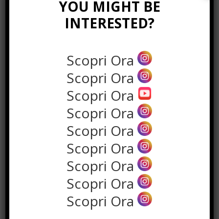
YOU MIGHT BE
INTERESTED?
Scopri Ora
Scopri Ora
Scopri Ora
Scopri Ora
Scopri Ora
POPOLARI
Scopri Ora
Uscire con una Escort è legale in
Scopri Ora
Italia?
Scopri Ora
Ottobre 29th, 2019
Scopri Ora
Come spostarsi dall’aeroporto a
Milano, guida ai trasporti
Aprile 11th, 2020