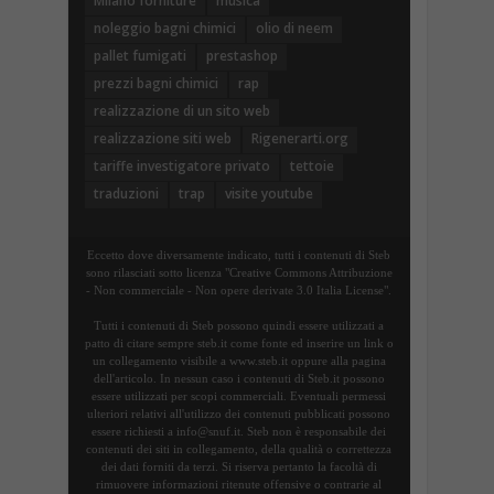
Milano forniture
musica
noleggio bagni chimici
olio di neem
pallet fumigati
prestashop
prezzi bagni chimici
rap
realizzazione di un sito web
realizzazione siti web
Rigenerarti.org
tariffe investigatore privato
tettoie
traduzioni
trap
visite youtube
Eccetto dove diversamente indicato, tutti i contenuti di Steb
sono rilasciati sotto licenza "Creative Commons Attribuzione
- Non commerciale - Non opere derivate 3.0 Italia License".
Tutti i contenuti di Steb possono quindi essere utilizzati a
patto di citare sempre steb.it come fonte ed inserire un link o
un collegamento visibile a www.steb.it oppure alla pagina
dell'articolo. In nessun caso i contenuti di Steb.it possono
essere utilizzati per scopi commerciali. Eventuali permessi
ulteriori relativi all'utilizzo dei contenuti pubblicati possono
essere richiesti a info@snuf.it. Steb non è responsabile dei
contenuti dei siti in collegamento, della qualità o correttezza
dei dati forniti da terzi. Si riserva pertanto la facoltà di
rimuovere informazioni ritenute offensive o contrarie al