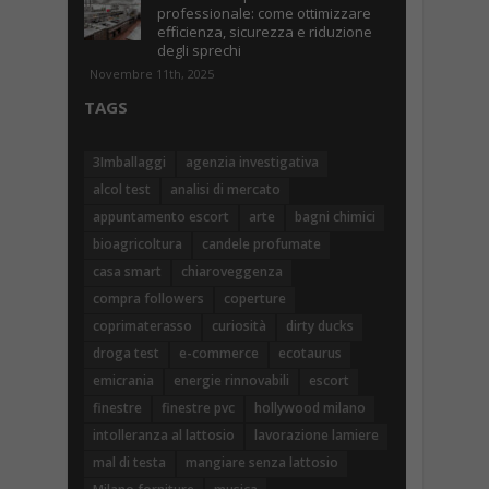
professionale: come ottimizzare
efficienza, sicurezza e riduzione
degli sprechi
Novembre 11th, 2025
TAGS
3Imballaggi
agenzia investigativa
alcol test
analisi di mercato
appuntamento escort
arte
bagni chimici
bioagricoltura
candele profumate
casa smart
chiaroveggenza
compra followers
coperture
coprimaterasso
curiosità
dirty ducks
droga test
e-commerce
ecotaurus
emicrania
energie rinnovabili
escort
finestre
finestre pvc
hollywood milano
intolleranza al lattosio
lavorazione lamiere
mal di testa
mangiare senza lattosio