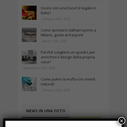
Uscire con una Escort è legale in
Italia?
Ottobre 29th, 2019
Come spostarsi dall’aeroporto a
Milano, guida ai trasporti
Aprile 11th, 2020
Perché scegliere un quadro per
arricchire il design della propria
casa?
Novembre 13th, 2020
Come pulire la muffa con rimedi
naturali
Ottobre 25th, 2020
NEWS IN UNA FOTO
×