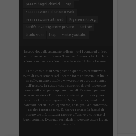
prezzi bagni chimici
rap
realizzazione di un sito web
realizzazione siti web
Rigenerarti.org
tariffe investigatore privato
tettoie
traduzioni
trap
visite youtube
Eccetto dove diversamente indicato, tutti i contenuti di Steb
sono rilasciati sotto licenza "Creative Commons Attribuzione
- Non commerciale - Non opere derivate 3.0 Italia License".
Tutti i contenuti di Steb possono quindi essere utilizzati a
patto di citare sempre steb.it come fonte ed inserire un link o
un collegamento visibile a www.steb.it oppure alla pagina
dell'articolo. In nessun caso i contenuti di Steb.it possono
essere utilizzati per scopi commerciali. Eventuali permessi
ulteriori relativi all'utilizzo dei contenuti pubblicati possono
essere richiesti a info@snuf.it. Steb non è responsabile dei
contenuti dei siti in collegamento, della qualità o correttezza
dei dati forniti da terzi. Si riserva pertanto la facoltà di
rimuovere informazioni ritenute offensive o contrarie al
buon costume. Eventuali segnalazioni possono essere inviate
a info@snuf.it.