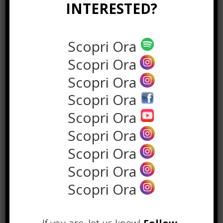
Ottobre 29th, 2019
INTERESTED?
Come spostarsi dall’aeroporto a
Milano, guida ai trasporti
Scopri Ora
Aprile 11th, 2020
Scopri Ora
Perché scegliere un quadro per
arricchire il design della propria
Scopri Ora
casa?
Novembre 13th, 2020
Scopri Ora
Come pulire la muffa con rimedi
Scopri Ora
naturali
Ottobre 25th, 2020
Scopri Ora
Scopri Ora
NEWS IN UNA FOTO
Scopri Ora
Scopri Ora