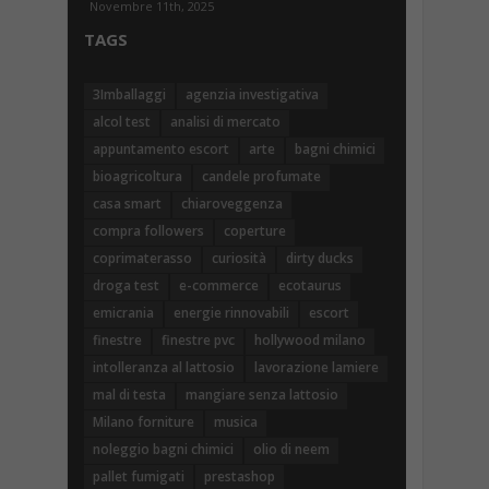
Novembre 11th, 2025
TAGS
3Imballaggi
agenzia investigativa
alcol test
analisi di mercato
appuntamento escort
arte
bagni chimici
bioagricoltura
candele profumate
casa smart
chiaroveggenza
compra followers
coperture
coprimaterasso
curiosità
dirty ducks
droga test
e-commerce
ecotaurus
emicrania
energie rinnovabili
escort
finestre
finestre pvc
hollywood milano
intolleranza al lattosio
lavorazione lamiere
mal di testa
mangiare senza lattosio
Milano forniture
musica
noleggio bagni chimici
olio di neem
pallet fumigati
prestashop