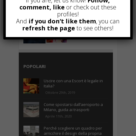
If you are, let us know!
Follow,
comment, like
or check out these
profiles!
And
if you don’t like them
, you can
refresh the page
to see others!
POPOLARI
Uscire con una Escort è legale in
Italia?
Ottobre 29th, 2019
Come spostarsi dall’aeroporto a
Milano, guida ai trasporti
Aprile 11th, 2020
Perché scegliere un quadro per
arricchire il design della propria