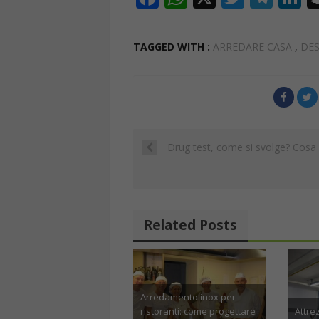
ac
h
w
el
n
e
at
itt
e
k
TAGGED WITH :
ARREDARE CASA
,
DES
b
s
er
gr
e
o
A
a
d
o
p
m
n
k
p
Drug test, come si svolge? Cosa f
Related Posts
ure per gelateria