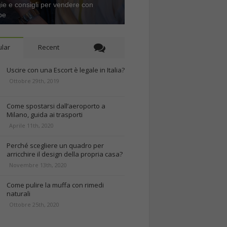
gie e consigli per vendere con
be
lar
Recent
Uscire con una Escort è legale in Italia?
Ottobre 29th, 2019
Come spostarsi dall’aeroporto a
Milano, guida ai trasporti
Aprile 11th, 2020
Perché scegliere un quadro per
arricchire il design della propria casa?
Novembre 13th, 2020
Come pulire la muffa con rimedi
naturali
Ottobre 25th, 2020