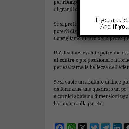
per
riempire uno spazio in modo
di grandi dimensioni, la parete do
If you are, l
Se si preferisce giocare con più qu
And
if yo
poterli disporre insieme per crear
Consigliamo di fare delle prove p
Un’idea interessante potrebbe ess
al centro
e poi posizionare intorn
per esaltarne la bellezza dell’effet
Se si vuole un risultato di linee p
da formarne uno quadrato un po’ 
e cornici abbiamo dimensioni ugual
l’armonia sulla parete.
F
W
X
T
T
Li