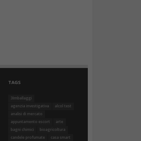
: Guida
a
4
TAGS
3Imballaggi
agenzia investigativa
alcol test
analisi di mercato
appuntamento escort
arte
bagni chimici
bioagricoltura
candele profumate
casa smart