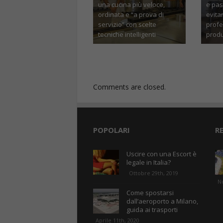
ria: errori da
Attrezzature professionali
 soluzioni
per ristorazione: come
Crepa sul vetro
nali per
migliorare produttività e
capire se puoi ri
i perfette
igiene in cucina
devi sostituirlo
bre 11th, 2025
Novembre 2nd, 2025
Aprile 10th, 2
Comments are closed.
POPOLARI
R
Uscire con una Escort è
legale in Italia?
Ottobre 29th, 2019
N
Come spostarsi
dall’aeroporto a Milano,
guida ai trasporti
Aprile 11th, 2020