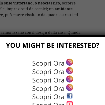
 in
stile vittoriano, o neoclassico
, occorre
tile, impreziositi da cornici; un
ambiente
ce, può essere risaltato da quadri astratti ed
 armonizzano con il design della casa. Quindi,
correttamente allo
stile
e all’epoca scelto per
YOU MIGHT BE INTERESTED?
to permette di avere una composizione
e.
Scopri Ora
 importante, soprattutto se si ha un
are una soluzione di arredo innovativa e un
Scopri Ora
 perdere stile ed eleganza.
Scopri Ora
azi
Scopri Ora
Scopri Ora
ita da dei quadri. A volte, ne bastano pochi