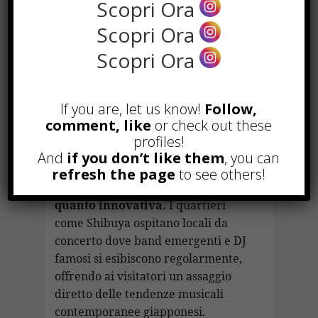
Scopri Ora
circondati da decorazioni e musica
Scopri Ora
tematica.
Scopri Ora
Musica e
Intrattenimento
If you are, let us know!
Follow,
comment, like
or check out these
La musica è un’altra espressione
profiles!
vitale della cultura pop di Tokyo.
Da
And
if you don’t like them
, you can
J-pop a rock e electro, la scena
refresh the page
to see others!
musicale è tanto diversificata
quanto innovativa.
I quartieri
come Shibuya ospitano locali da
concerto dove band emergenti e DJ
famosi si esibiscono regolarmente,
offrendo ai visitatori un assaggio
diretto delle tendenze musicali
contemporanee giapponesi.