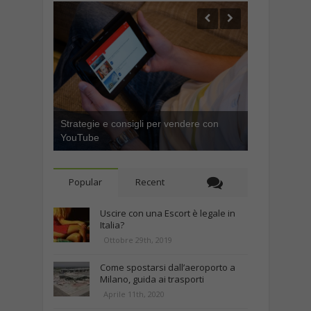
Strategie e consigli per vendere con
Come ottenere visibilità su Instagram
YouTube
con questi trucchi
Popular
Recent
Uscire con una Escort è legale in
Italia?
Ottobre 29th, 2019
Come spostarsi dall’aeroporto a
Milano, guida ai trasporti
Aprile 11th, 2020