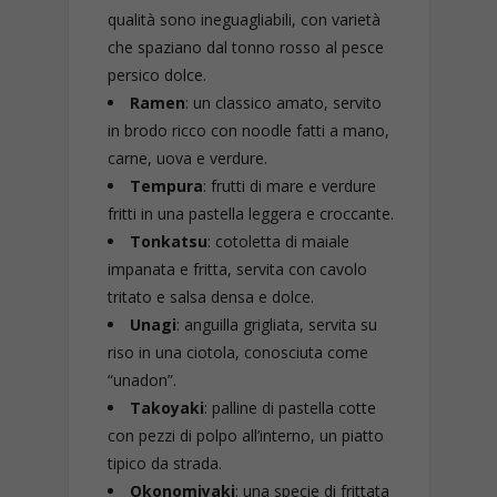
qualità sono ineguagliabili, con varietà
che spaziano dal tonno rosso al pesce
persico dolce.
Ramen
: un classico amato, servito
in brodo ricco con noodle fatti a mano,
carne, uova e verdure.
Tempura
: frutti di mare e verdure
fritti in una pastella leggera e croccante.
Tonkatsu
: cotoletta di maiale
impanata e fritta, servita con cavolo
tritato e salsa densa e dolce.
Unagi
: anguilla grigliata, servita su
riso in una ciotola, conosciuta come
“unadon”.
Takoyaki
: palline di pastella cotte
con pezzi di polpo all’interno, un piatto
tipico da strada.
Okonomiyaki
: una specie di frittata