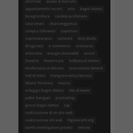
alcol test
analisi di mercato
appuntamento escort
arte
bagni chimici
bioagricoltura
candele profumate
casa smart
chiaroveggenza
compra followers
coperture
coprimaterasso
curiosità
dirty ducks
droga test
e-commerce
ecotaurus
emicrania
energie rinnovabili
escort
finestre
finestre pvc
hollywood milano
intolleranza al lattosio
lavorazione lamiere
mal di testa
mangiare senza lattosio
Milano forniture
musica
noleggio bagni chimici
olio di neem
pallet fumigati
prestashop
prezzi bagni chimici
rap
realizzazione di un sito web
realizzazione siti web
Rigenerarti.org
tariffe investigatore privato
tettoie