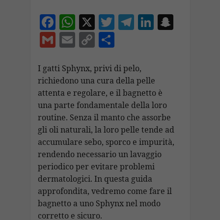
F
W
X
T
T
Li
S
ac
h
w
el
n
n
G
E
C
C
e
at
itt
e
k
a
m
m
o
o
b
s
er
gr
e
p
ai
ai
p
n
I gatti Sphynx, privi di pelo,
o
A
a
dI
c
richiedono una cura della pelle
l
l
y
di
attenta e regolare, e il bagnetto è
o
p
m
n
h
Li
vi
una parte fondamentale della loro
k
p
at
n
di
routine. Senza il manto che assorbe
k
gli oli naturali, la loro pelle tende ad
accumulare sebo, sporco e impurità,
rendendo necessario un lavaggio
periodico per evitare problemi
dermatologici. In questa guida
approfondita, vedremo come fare il
bagnetto a uno Sphynx nel modo
corretto e sicuro.