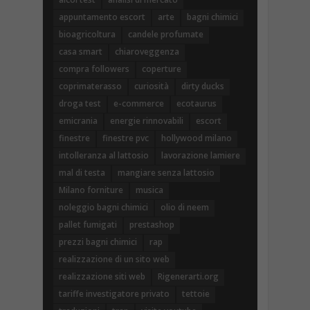
appuntamento escort
arte
bagni chimici
bioagricoltura
candele profumate
casa smart
chiaroveggenza
compra followers
coperture
coprimaterasso
curiosità
dirty ducks
droga test
e-commerce
ecotaurus
emicrania
energie rinnovabili
escort
finestre
finestre pvc
hollywood milano
intolleranza al lattosio
lavorazione lamiere
mal di testa
mangiare senza lattosio
Milano forniture
musica
noleggio bagni chimici
olio di neem
pallet fumigati
prestashop
prezzi bagni chimici
rap
realizzazione di un sito web
realizzazione siti web
Rigenerarti.org
tariffe investigatore privato
tettoie