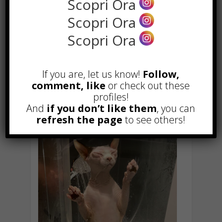
Scopri Ora
prodotti adeguati diventa un
momento piacevole per te e il tuo
Scopri Ora
felino. Prendersi cura della pelle
Scopri Ora
degli Sphynx è essenziale per
garantire il loro benessere e
mantenerli sempre in ottima salute.
If you are, let us know!
Follow,
Con pazienza e attenzione, il tuo
comment, like
or check out these
Sphynx apprezzerà sempre di più
profiles!
questo momento di cura e coccole!
And
if you don’t like them
, you can
refresh the page
to see others!