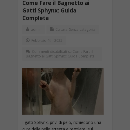
Come Fare il Bagnetto ai
Gatti Sphynx: Guida
Completa
admin
Cultura
,
Senza categoria
Febbraio 4th, 2025
Commenti disabilitati
su Come Fare il
Bagnetto ai Gatti Sphynx: Guida Completa
I gatti Sphynx, privi di pelo, richiedono una
cura della pelle attenta e regolare, e il