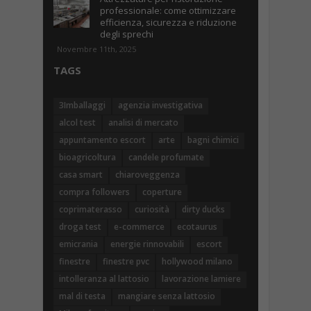
professionale: come ottimizzare
efficienza, sicurezza e riduzione
degli sprechi
Novembre 11th, 2025
TAGS
3Imballaggi
agenzia investigativa
alcol test
analisi di mercato
appuntamento escort
arte
bagni chimici
bioagricoltura
candele profumate
casa smart
chiaroveggenza
compra followers
coperture
coprimaterasso
curiosità
dirty ducks
droga test
e-commerce
ecotaurus
emicrania
energie rinnovabili
escort
finestre
finestre pvc
hollywood milano
intolleranza al lattosio
lavorazione lamiere
mal di testa
mangiare senza lattosio