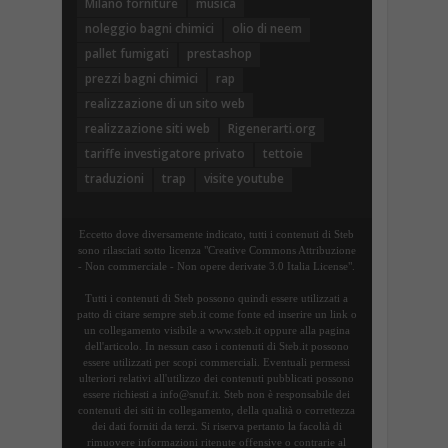
Milano forniture
musica
noleggio bagni chimici
olio di neem
pallet fumigati
prestashop
prezzi bagni chimici
rap
realizzazione di un sito web
realizzazione siti web
Rigenerarti.org
tariffe investigatore privato
tettoie
traduzioni
trap
visite youtube
Eccetto dove diversamente indicato, tutti i contenuti di Steb
sono rilasciati sotto licenza "Creative Commons Attribuzione
- Non commerciale - Non opere derivate 3.0 Italia License".
Tutti i contenuti di Steb possono quindi essere utilizzati a
patto di citare sempre steb.it come fonte ed inserire un link o
un collegamento visibile a www.steb.it oppure alla pagina
dell'articolo. In nessun caso i contenuti di Steb.it possono
essere utilizzati per scopi commerciali. Eventuali permessi
ulteriori relativi all'utilizzo dei contenuti pubblicati possono
essere richiesti a info@snuf.it. Steb non è responsabile dei
contenuti dei siti in collegamento, della qualità o correttezza
dei dati forniti da terzi. Si riserva pertanto la facoltà di
rimuovere informazioni ritenute offensive o contrarie al