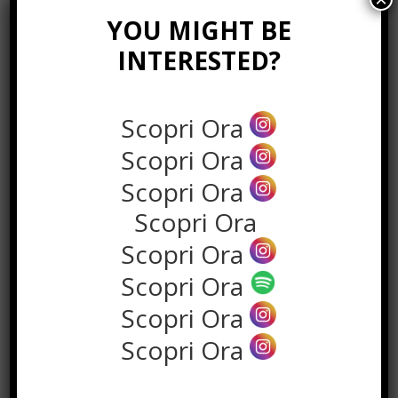
YOU MIGHT BE
INTERESTED?
Scopri Ora
Scopri Ora
Scopri Ora
Scopri Ora
Scopri Ora
POPOLARI
Scopri Ora
Uscire con una Escort è legale in
Scopri Ora
Italia?
Ottobre 29th, 2019
Scopri Ora
Come spostarsi dall’aeroporto a
Milano, guida ai trasporti
Aprile 11th, 2020