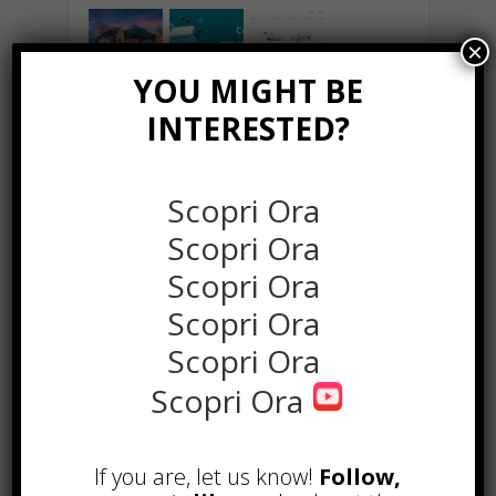
×
YOU MIGHT BE
INTERESTED?
Scopri Ora
Scopri Ora
Scopri Ora
Scopri Ora
POPOLARI
Scopri Ora
Uscire con una Escort è legale in
Scopri Ora
Italia?
Ottobre 29th, 2019
Come spostarsi dall’aeroporto a
If you are, let us know!
Follow,
Milano, guida ai trasporti