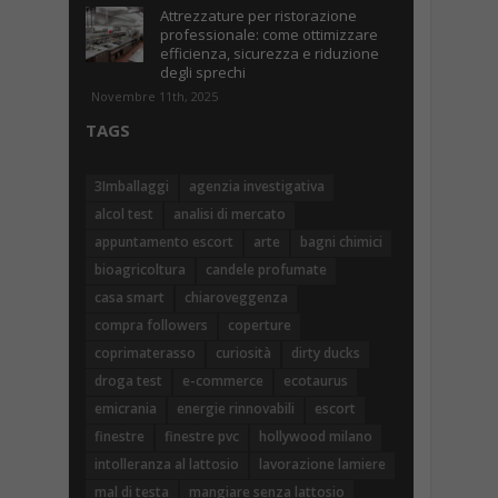
Attrezzature per ristorazione
professionale: come ottimizzare
efficienza, sicurezza e riduzione
degli sprechi
Novembre 11th, 2025
TAGS
3Imballaggi
agenzia investigativa
alcol test
analisi di mercato
appuntamento escort
arte
bagni chimici
bioagricoltura
candele profumate
casa smart
chiaroveggenza
compra followers
coperture
coprimaterasso
curiosità
dirty ducks
droga test
e-commerce
ecotaurus
emicrania
energie rinnovabili
escort
finestre
finestre pvc
hollywood milano
intolleranza al lattosio
lavorazione lamiere
mal di testa
mangiare senza lattosio