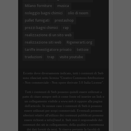
Milano forniture
musica
noleggio bagni chimici
olio di neem
pallet fumigati
prestashop
prezzi bagni chimici
rap
realizzazione di un sito web
realizzazione siti web
Rigenerarti.org
tariffe investigatore privato
tettoie
traduzioni
trap
visite youtube
Eccetto dove diversamente indicato, tutti i contenuti di Steb
sono rilasciati sotto licenza "Creative Commons Attribuzione
- Non commerciale - Non opere derivate 3.0 Italia License".
Tutti i contenuti di Steb possono quindi essere utilizzati a
patto di citare sempre steb.it come fonte ed inserire un link o
un collegamento visibile a www.steb.it oppure alla pagina
dell'articolo. In nessun caso i contenuti di Steb.it possono
essere utilizzati per scopi commerciali. Eventuali permessi
ulteriori relativi all'utilizzo dei contenuti pubblicati possono
essere richiesti a info@snuf.it. Steb non è responsabile dei
contenuti dei siti in collegamento, della qualità o correttezza
dei dati forniti da terzi. Si riserva pertanto la facoltà di